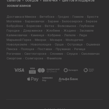
салатов
обедов
выпечки
цветов и подарков
зоомагазинов
Доставка в Минске
Витебске
Гродно
Гомеле
Бресте
Могилёве
Барановичах
Барани
Белоозерске
Березе
Бобруйске
Борисове
Ветке
Волковыске
Глубоком
Городке
Дзержинске
Жлобине
Жодино
Заславле
Калинковичах
Каменце
Кобрине
Лепеле
Лиде
Марьиной Горке
Миорах
Мозыре
Молодечно
Новолукомле
Новополоцке
Орше
Островце
Ошмянах
Пинске
Полоцке
Поставах
Пружанах
Речице
Рогачеве
Светлогорске
Слониме
Слуцке
Смолевичах
Сморгони
Солигорске
Фаниполе