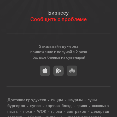
Бизнесу
Сообщить о проблеме
Заказывай еду через
приложение и получай в 2 раза
больше баллов на сувениры!
Доставка продуктов
пиццы
шаурмы
суши
бургеров
супов
горячих блюд
гриля
шашлыка
пасты
поке
WOK
плова
завтраков
десертов