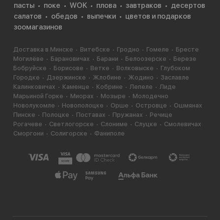
пасты
поке
WOK
плова
завтраков
десертов
салатов
обедов
выпечки
цветов и подарков
зоомагазинов
Доставка в Минске
Витебске
Гродно
Гомеле
Бресте
Могилёве
Барановичах
Барани
Белоозерске
Березе
Бобруйске
Борисове
Ветке
Волковыске
Глубоком
Городке
Дзержинске
Жлобине
Жодино
Заславле
Калинковичах
Каменце
Кобрине
Лепеле
Лиде
Марьиной Горке
Миорах
Мозыре
Молодечно
Новолукомле
Новополоцке
Орше
Островце
Ошмянах
Пинске
Полоцке
Поставах
Пружанах
Речице
Рогачеве
Светлогорске
Слониме
Слуцке
Смолевичах
Сморгони
Солигорске
Фаниполе