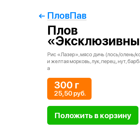
ПловПав
Плов
«Эксклюзивны
Рис «Лазер», мясо дичь (лось/олень/ко
и желтая морковь, лук, перец, нут, барб
а
300 г
25,50 руб.