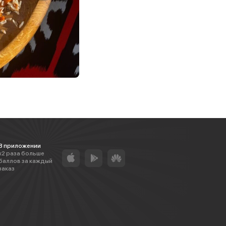
В приложении
х2 раза больше
баллов за каждый
заказ