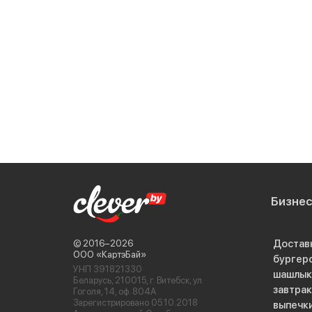
Бизне
Достав
© 2016−2026
ООО «КартэБай»
бургер
УНП 391821330
шашлык
Беларусь, 210015, г. Витебск, ул.
завтра
Гоголя, 14, оф. 804А
Зарегистрировано 05.10.2018
выпечк