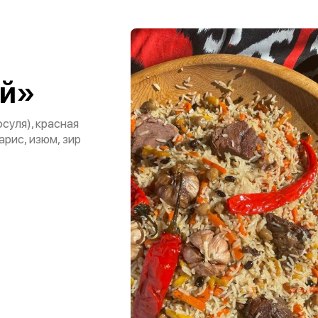
й»
суля), красная
арис, изюм, зир