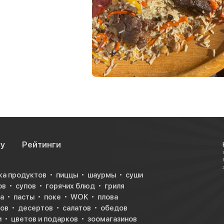
су
Рейтинги
ка продуктов
пиццы
шаурмы
суши
ов
супов
горячих блюд
гриля
а
пасты
поке
WOK
плова
ков
десертов
салатов
обедов
и
цветов и подарков
зоомагазинов