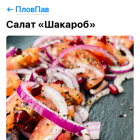
ПловПав
Салат «Шакароб»