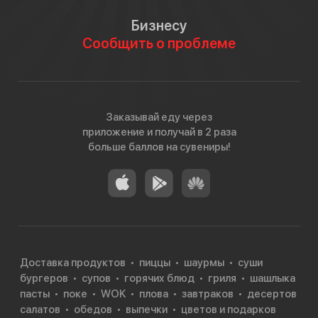
Бизнесу
Сообщить о проблеме
Заказывай еду через
приложение и получай в 2 раза
больше баллов на сувениры!
Доставка продуктов
пиццы
шаурмы
суши
бургеров
супов
горячих блюд
гриля
шашлыка
пасты
поке
WOK
плова
завтраков
десертов
салатов
обедов
выпечки
цветов и подарков