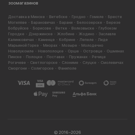
зоомагазинов
Доставка в Минске
Витебске
Гродно
Гомеле
Бресте
Могилёве
Барановичах
Барани
Белоозерске
Березе
Бобруйске
Борисове
Ветке
Волковыске
Глубоком
Городке
Дзержинске
Жлобине
Жодино
Заславле
Калинковичах
Каменце
Кобрине
Лепеле
Лиде
Марьиной Горке
Миорах
Мозыре
Молодечно
Новолукомле
Новополоцке
Орше
Островце
Ошмянах
Пинске
Полоцке
Поставах
Пружанах
Речице
Рогачеве
Светлогорске
Слониме
Слуцке
Смолевичах
Сморгони
Солигорске
Фаниполе
© 2016−2026