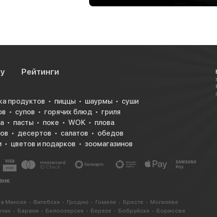
су
Рейтинги
ка продуктов
пиццы
шаурмы
суши
ов
супов
горячих блюд
гриля
а
пасты
поке
WOK
плова
ков
десертов
салатов
обедов
и
цветов и подарков
зоомагазинов
 в Минске
Витебске
Гродно
Гомеле
Бресте
Могилёве
ичах
Барани
Белоозерске
Березе
Бобруйске
Борисове