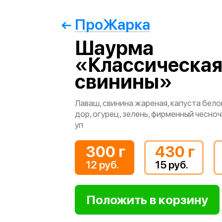
ПроЖарка
Шаурма
«Классическая
свинины»
Лаваш, свинина жареная, капуста бело
дор, огурец, зелень, фирменный чесноч
уп
300 г
430 г
12 руб.
15 руб.