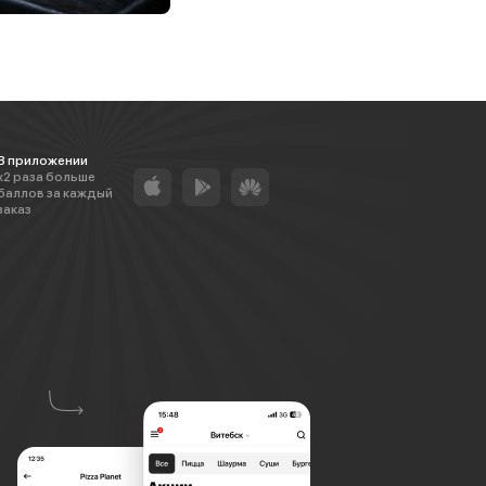
В приложении
х2 раза больше
баллов за каждый
заказ