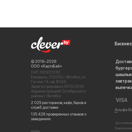
Бизне
Достав
© 2016−2026
ООО «КартэБай»
бургер
УНП 391821330
шашлык
Беларусь, 210015, г. Витебск, ул.
завтра
Гоголя, 14, оф. 804А
Зарегистрировано 05.10.2018
выпечк
Администрацией Октябрьского
района г. Витебск
2 025 ресторанов, кафе, баров и
служб доставки
135 428 проверенных отзывов о
заведениях
Доставка
Баранов