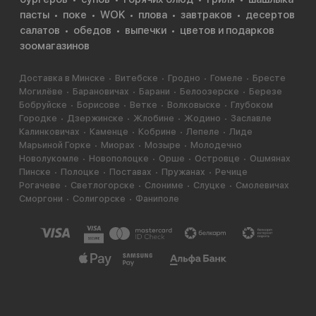
пасты
поке
WOK
плова
завтраков
десертов
салатов
обедов
выпечки
цветов и подарков
зоомагазинов
Доставка в Минске
Витебске
Гродно
Гомеле
Бресте
Могилёве
Барановичах
Барани
Белоозерске
Березе
Бобруйске
Борисове
Ветке
Волковыске
Глубоком
Городке
Дзержинске
Жлобине
Жодино
Заславле
Калинковичах
Каменце
Кобрине
Лепеле
Лиде
Марьиной Горке
Миорах
Мозыре
Молодечно
Новолукомле
Новополоцке
Орше
Островце
Ошмянах
Пинске
Полоцке
Поставах
Пружанах
Речице
Рогачеве
Светлогорске
Слониме
Слуцке
Смолевичах
Сморгони
Солигорске
Фаниполе