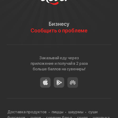
Бизнесу
Сообщить о проблеме
Заказывай еду через
приложение и получай в 2 раза
больше баллов на сувениры!
Доставка продуктов
пиццы
шаурмы
суши
бургеров
супов
горячих блюд
гриля
шашлыка