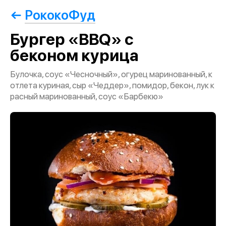
РококоФуд
Бургер «BBQ» с
беконом курица
Булочка, соус «Чесночный», огурец маринованный, к
отлета куриная, сыр «Чеддер», помидор, бекон, лук к
расный маринованный, соус «Барбекю»