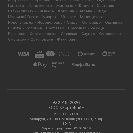
Городке
Дзержинске
Жлобине
Жодино
Заславле
Калинковичах
Каменце
Кобрине
Лепеле
Лиде
Марьиной Горке
Миорах
Мозыре
Молодечно
Новолукомле
Новополоцке
Орше
Островце
Ошмянах
Пинске
Полоцке
Поставах
Пружанах
Речице
Рогачеве
Светлогорске
Слониме
Слуцке
Смолевичах
Сморгони
Солигорске
Фаниполе
© 2016−2026
ООО «КартэБай»
УНП 391821330
Беларусь, 210015, г. Витебск, ул. Гоголя, 14, оф.
804А
Зарегистрировано 05.10.2018
Администрацией Октябрьского района г.