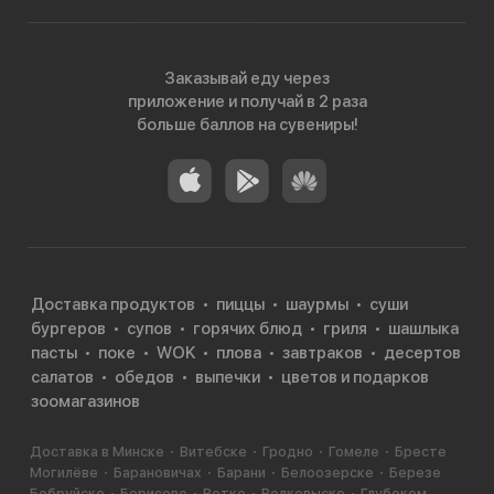
Заказывай еду через
приложение и получай в 2 раза
больше баллов на сувениры!
Доставка продуктов
пиццы
шаурмы
суши
бургеров
супов
горячих блюд
гриля
шашлыка
пасты
поке
WOK
плова
завтраков
десертов
салатов
обедов
выпечки
цветов и подарков
зоомагазинов
Доставка в Минске
Витебске
Гродно
Гомеле
Бресте
Могилёве
Барановичах
Барани
Белоозерске
Березе
Бобруйске
Борисове
Ветке
Волковыске
Глубоком