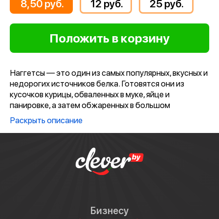
8,50 руб.
12 руб.
25 руб.
Наггетсы — это один из самых популярных, вкусных и
недорогих источников белка. Готовятся они из
кусочков курицы, обваленных в муке, яйце и
панировке, а затем обжаренных в большом
количестве масла. Благодаря такому способу
Раскрыть описание
приготовления мясо внутри остаётся сочным, а
внешняя золотистая оболочка-корочка — приятно
хрустящей.
Бизнесу