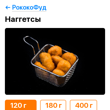
РококоФуд
Наггетсы
120 г
180 г
400 г