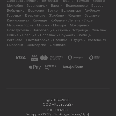
Доставка в Минске
Витебске
Гродно
Гомеле
Бресте
Могилёве
Барановичах
Барани
Белоозерске
Березе
Стоит отметить, что особую известность наггетсы
Бобруйске
Борисове
Ветке
Волковыске
Глубоком
стали приобретать лишь с 80-х годов прошлого века
Городке
Дзержинске
Жлобине
Жодино
Заславле
— именно в это время ChickenMcNuggetsпоявились в
Калинковичах
Каменце
Кобрине
Лепеле
Лиде
сети McDonalds.
Марьиной Горке
Миорах
Мозыре
Молодечно
Новолукомле
Новополоцке
Орше
Островце
Ошмянах
Как кушать наггетсы? В качестве закуски или как
Пинске
Полоцке
Поставах
Пружанах
Речице
второе блюдо. А на гарнир хорошо подойдёт
Рогачеве
Светлогорске
Слониме
Слуцке
Смолевичах
Сморгони
Солигорске
Фаниполе
овощной салат.
© 2016−2026
ООО «КартэБай»
УНП 391821330
Беларусь, 210015, г. Витебск, ул. Гоголя, 14, оф.