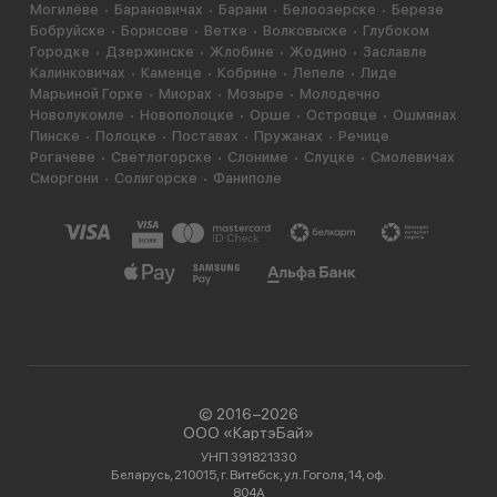
Могилёве
Барановичах
Барани
Белоозерске
Березе
Бобруйске
Борисове
Ветке
Волковыске
Глубоком
Городке
Дзержинске
Жлобине
Жодино
Заславле
Калинковичах
Каменце
Кобрине
Лепеле
Лиде
Марьиной Горке
Миорах
Мозыре
Молодечно
Новолукомле
Новополоцке
Орше
Островце
Ошмянах
Пинске
Полоцке
Поставах
Пружанах
Речице
Рогачеве
Светлогорске
Слониме
Слуцке
Смолевичах
Сморгони
Солигорске
Фаниполе
© 2016−2026
ООО «КартэБай»
УНП 391821330
Беларусь, 210015, г. Витебск, ул. Гоголя, 14, оф.
804А