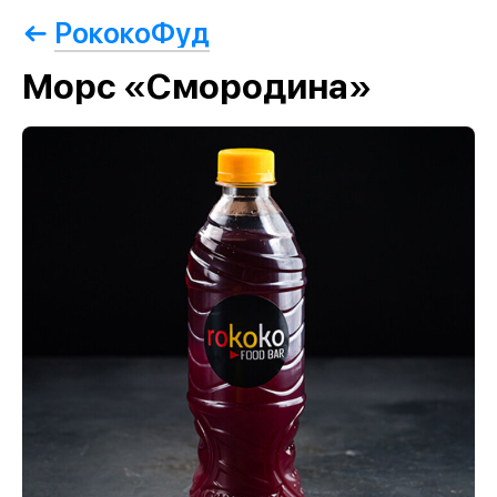
РококоФуд
Морс «Смородина»