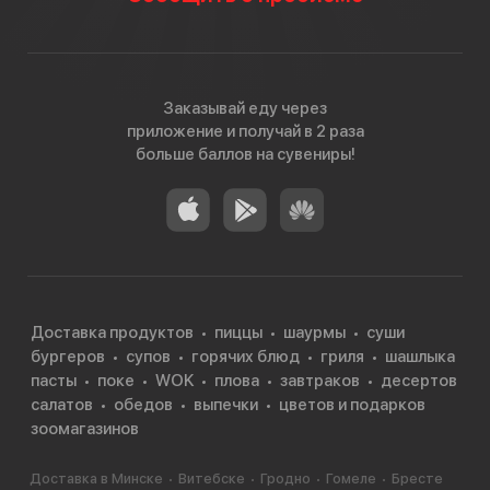
Заказывай еду через
приложение и получай в 2 раза
больше баллов на сувениры!
Доставка продуктов
пиццы
шаурмы
суши
бургеров
супов
горячих блюд
гриля
шашлыка
пасты
поке
WOK
плова
завтраков
десертов
салатов
обедов
выпечки
цветов и подарков
зоомагазинов
Доставка в Минске
Витебске
Гродно
Гомеле
Бресте