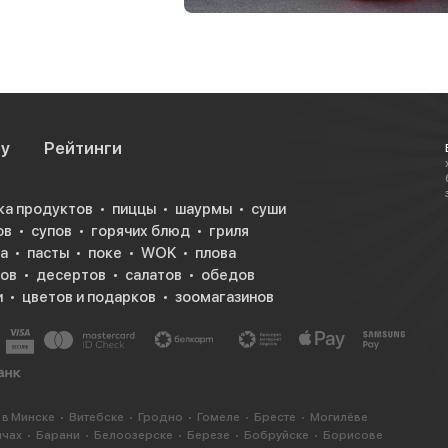
су
Рейтинги
ка продуктов
пиццы
шаурмы
суши
ов
супов
горячих блюд
гриля
а
пасты
поке
WOK
плова
ков
десертов
салатов
обедов
и
цветов и подарков
зоомагазинов
 в Минске
Витебске
Гродно
Гомеле
Бресте
Могилёве
ичах
Барани
Белоозерске
Березе
Бобруйске
Борисове