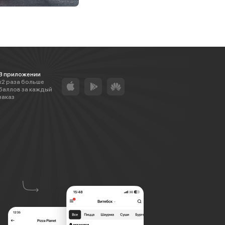
В приложении
х2 раза больше
баллов за каждый
заказ