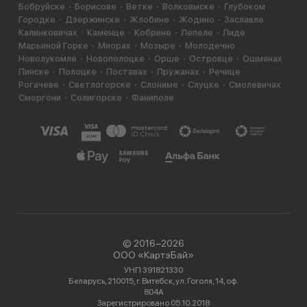
Бобруйске
Борисове
Ветке
Волковыске
Глубоком
Городке
Дзержинске
Жлобине
Жодино
Заславле
Калинковичах
Каменце
Кобрине
Лепеле
Лиде
Марьиной Горке
Миорах
Мозыре
Молодечно
Новолукомле
Новополоцке
Орше
Островце
Ошмянах
Пинске
Полоцке
Поставах
Пружанах
Речице
Рогачеве
Светлогорске
Слониме
Слуцке
Смолевичах
Сморгони
Солигорске
Фаниполе
© 2016−2026
ООО «КартэБай»
УНП 391821330
Беларусь, 210015, г. Витебск, ул. Гоголя, 14, оф.
804А
Зарегистрировано 05.10.2018