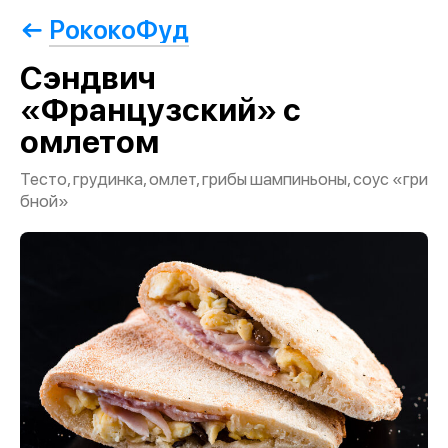
РококоФуд
Сэндвич
«Французский» с
омлетом
Тесто, грудинка, омлет, грибы шампиньоны, соус «гри
бной»