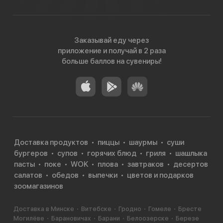
Заказывай еду через
приложение и получай в 2 раза
больше баллов на сувениры!
Доставка продуктов
пиццы
шаурмы
суши
бургеров
супов
горячих блюд
гриля
шашлыка
пасты
поке
WOK
плова
завтраков
десертов
салатов
обедов
выпечки
цветов и подарков
зоомагазинов
Доставка в Минске
Витебске
Гродно
Гомеле
Бресте
Могилёве
Барановичах
Барани
Белоозерске
Березе