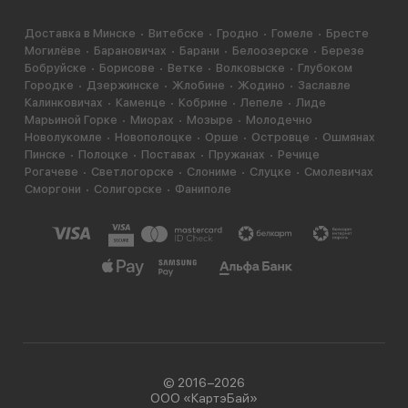
Доставка в Минске
Витебске
Гродно
Гомеле
Бресте
Могилёве
Барановичах
Барани
Белоозерске
Березе
Бобруйске
Борисове
Ветке
Волковыске
Глубоком
Городке
Дзержинске
Жлобине
Жодино
Заславле
Калинковичах
Каменце
Кобрине
Лепеле
Лиде
Марьиной Горке
Миорах
Мозыре
Молодечно
Новолукомле
Новополоцке
Орше
Островце
Ошмянах
Пинске
Полоцке
Поставах
Пружанах
Речице
Рогачеве
Светлогорске
Слониме
Слуцке
Смолевичах
Сморгони
Солигорске
Фаниполе
© 2016−2026
ООО «КартэБай»