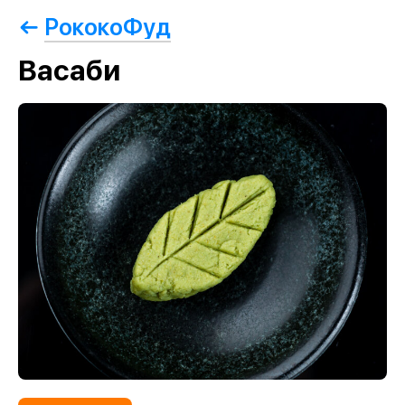
РококоФуд
Васаби