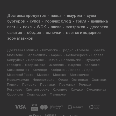
Доставка продуктов
пиццы
шаурмы
суши
бургеров
супов
горячих блюд
гриля
шашлыка
пасты
поке
WOK
плова
завтраков
десертов
салатов
обедов
выпечки
цветов и подарков
зоомагазинов
Доставка в Минске
Витебске
Гродно
Гомеле
Бресте
Могилёве
Барановичах
Барани
Белоозерске
Березе
Бобруйске
Борисове
Ветке
Волковыске
Глубоком
Городке
Дзержинске
Жлобине
Жодино
Заславле
Калинковичах
Каменце
Кобрине
Лепеле
Лиде
Марьиной Горке
Миорах
Мозыре
Молодечно
Новолукомле
Новополоцке
Орше
Островце
Ошмянах
Пинске
Полоцке
Поставах
Пружанах
Речице
Рогачеве
Светлогорске
Слониме
Слуцке
Смолевичах
Сморгони
Солигорске
Фаниполе