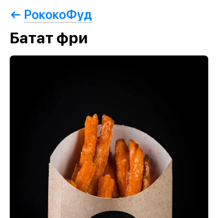
РококоФуд
Батат фри