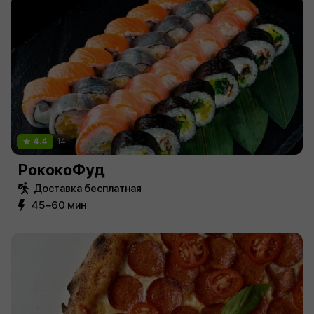
4.4
14
РококоФуд
Доставка бесплатная
45−60 мин