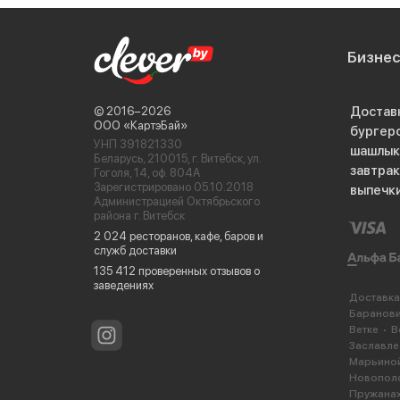
Бизне
Достав
© 2016−2026
ООО «КартэБай»
бургер
УНП 391821330
шашлык
Беларусь, 210015, г. Витебск, ул.
завтра
Гоголя, 14, оф. 804А
Зарегистрировано 05.10.2018
выпечк
Администрацией Октябрьского
района г. Витебск
2 024 ресторанов, кафе, баров и
служб доставки
135 412 проверенных отзывов о
заведениях
Доставка
Баранов
Ветке
В
Заславле
Марьиной
Новопол
Пружана