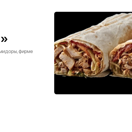
я»
омидоры, фирме