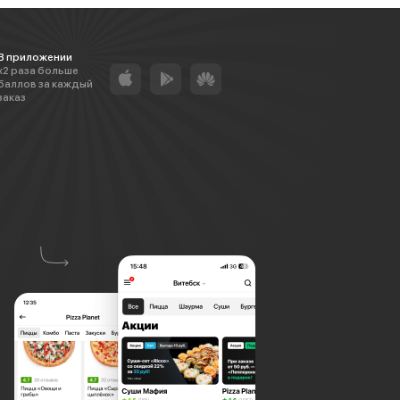
В приложении
х2 раза больше
баллов за каждый
заказ