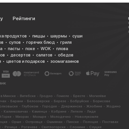
су
Рейтинги
ка продуктов
пиццы
шаурмы
суши
ов
супов
горячих блюд
гриля
а
пасты
поке
WOK
плова
ков
десертов
салатов
обедов
и
цветов и подарков
зоомагазинов
 в Минске
Витебске
Гродно
Гомеле
Бресте
Могилёве
ичах
Барани
Белоозерске
Березе
Бобруйске
Борисове
олковыске
Глубоком
Городке
Дзержинске
Жлобине
Жодино
Калинковичах
Каменце
Кобрине
Лепеле
Лиде
 Горке
Миорах
Мозыре
Молодечно
Новолукомле
оцке
Орше
Островце
Ошмянах
Пинске
Полоцке
Поставах
х
Речице
Рогачеве
Светлогорске
Слониме
Слуцке