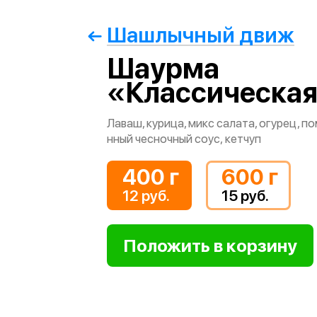
Шашлычный движ
Шаурма
«Классическа
Лаваш, курица, микс салата, огурец, п
нный чесночный соус, кетчуп
400 г
600 г
12 руб.
15 руб.