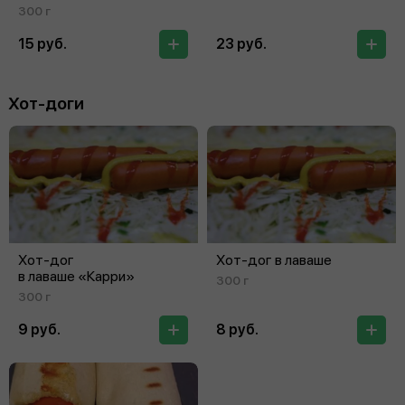
и сырными палочками
300 г
15 руб.
23 руб.
Хот-доги
Хот-дог
Хот-дог в лаваше
в лаваше «Карри»
300 г
300 г
9 руб.
8 руб.