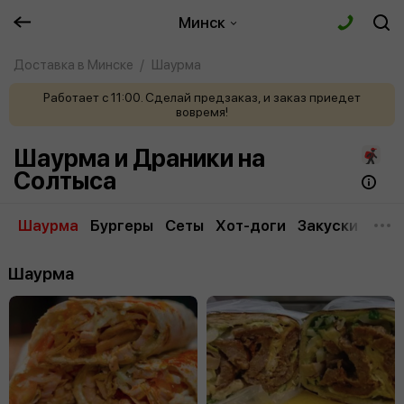
Минск
Доставка в Минске
Шаурма
Работает с 11:00. Сделай предзаказ, и заказ приедет
вовремя!
Шаурма и Драники на
Солтыса
Шаурма
Бургеры
Сеты
Хот-доги
Закуски
Дра
Шаурма