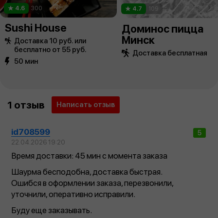
4.6
300
4.7
109
Sushi House
Доминос пицца
Минск
Доставка 10 руб. или
бесплатно от 55 руб.
Доставка бесплатная
50 мин
1 отзыв
Написать отзыв
id708599
5
22.04.2026 19:20
Время доставки: 45 мин с момента заказа
Шаурма бесподобна, доставка быстрая.
Ошибся в оформлении заказа, перезвонили,
уточнили, оперативно исправили.
Буду еще заказывать.