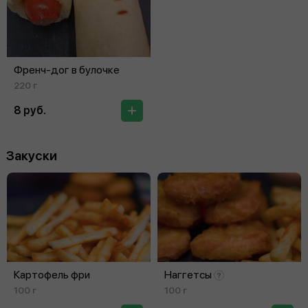
Френч-дог в булочке
220 г
8 руб.
Закуски
Картофель фри
Наггетсы
100 г
100 г