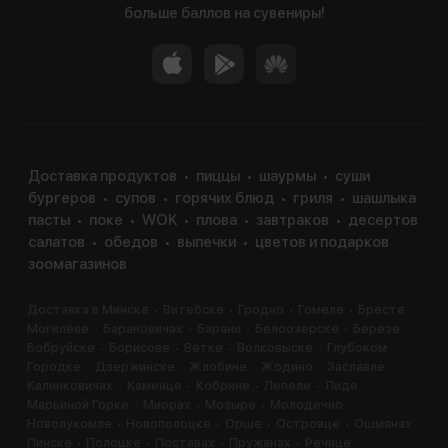
больше баллов на сувениры!
Доставка продуктов
пиццы
шаурмы
суши
бургеров
супов
горячих блюд
гриля
шашлыка
пасты
поке
WOK
плова
завтраков
десертов
салатов
обедов
выпечки
цветов и подарков
зоомагазинов
Доставка в Минске
Витебске
Гродно
Гомеле
Бресте
Могилёве
Барановичах
Барани
Белоозерске
Березе
Бобруйске
Борисове
Ветке
Волковыске
Глубоком
Городке
Дзержинске
Жлобине
Жодино
Заславле
Калинковичах
Каменце
Кобрине
Лепеле
Лиде
Марьиной Горке
Миорах
Мозыре
Молодечно
Новолукомле
Новополоцке
Орше
Островце
Ошмянах
Пинске
Полоцке
Поставах
Пружанах
Речице