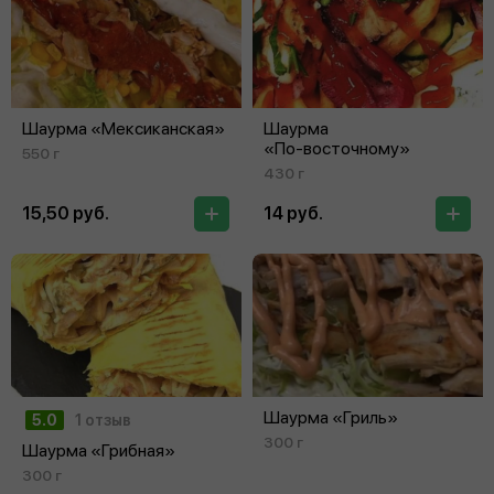
Шаурма «Мексиканская»
Шаурма
«По‑восточному»
550 г
430 г
15,50 руб.
14 руб.
Шаурма «Гриль»
5.0
1 отзыв
300 г
Шаурма «Грибная»
300 г