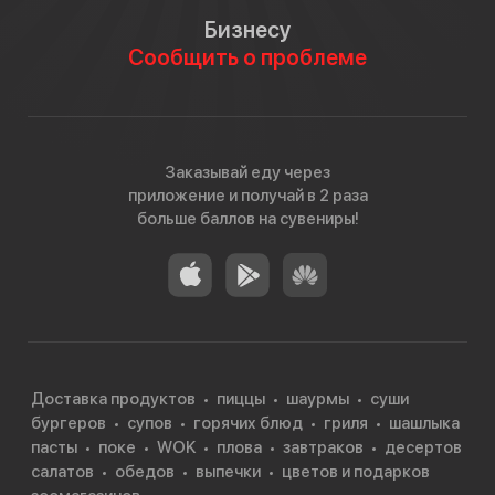
Бизнесу
Сообщить о проблеме
Заказывай еду через
приложение и получай в 2 раза
больше баллов на сувениры!
Доставка продуктов
пиццы
шаурмы
суши
бургеров
супов
горячих блюд
гриля
шашлыка
пасты
поке
WOK
плова
завтраков
десертов
салатов
обедов
выпечки
цветов и подарков