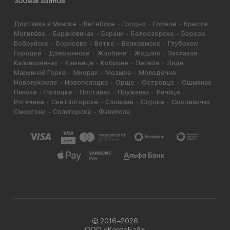
зоомагазинов
Доставка в Минске
Витебске
Гродно
Гомеле
Бресте
Могилёве
Барановичах
Барани
Белоозерске
Березе
Бобруйске
Борисове
Ветке
Волковыске
Глубоком
Городке
Дзержинске
Жлобине
Жодино
Заславле
Калинковичах
Каменце
Кобрине
Лепеле
Лиде
Марьиной Горке
Миорах
Мозыре
Молодечно
Новолукомле
Новополоцке
Орше
Островце
Ошмянах
Пинске
Полоцке
Поставах
Пружанах
Речице
Рогачеве
Светлогорске
Слониме
Слуцке
Смолевичах
Сморгони
Солигорске
Фаниполе
© 2016−2026
ООО «КартэБай»