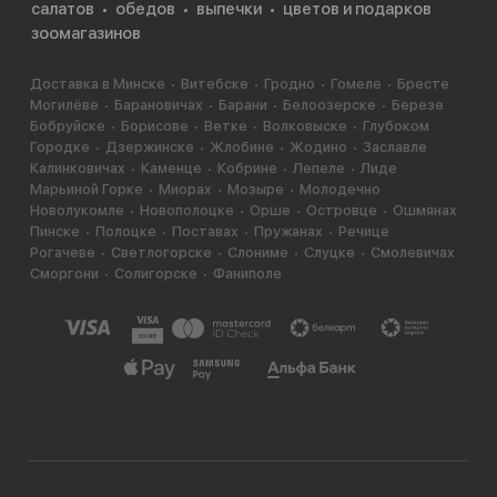
салатов
обедов
выпечки
цветов и подарков
зоомагазинов
Доставка в Минске
Витебске
Гродно
Гомеле
Бресте
Могилёве
Барановичах
Барани
Белоозерске
Березе
Бобруйске
Борисове
Ветке
Волковыске
Глубоком
Городке
Дзержинске
Жлобине
Жодино
Заславле
Калинковичах
Каменце
Кобрине
Лепеле
Лиде
Марьиной Горке
Миорах
Мозыре
Молодечно
Новолукомле
Новополоцке
Орше
Островце
Ошмянах
Пинске
Полоцке
Поставах
Пружанах
Речице
Рогачеве
Светлогорске
Слониме
Слуцке
Смолевичах
Сморгони
Солигорске
Фаниполе