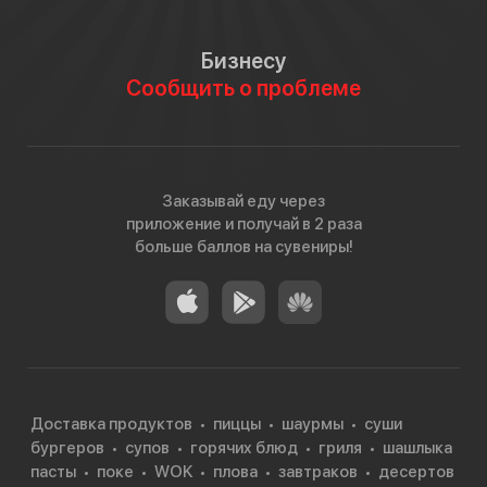
Бизнесу
Сообщить о проблеме
Заказывай еду через
приложение и получай в 2 раза
больше баллов на сувениры!
Доставка продуктов
пиццы
шаурмы
суши
бургеров
супов
горячих блюд
гриля
шашлыка
пасты
поке
WOK
плова
завтраков
десертов