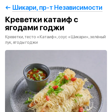
Шикари, пр-т Независимости
Креветки катаиф с
ягодами годжи
Креветки, тесто «Катаиф», соус «Шикари», зелёный
лук, ягоды годжи