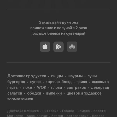
Заказывай еду через
приложение и получай в 2 раза
больше баллов на сувениры!
Доставка продуктов
пиццы
шаурмы
суши
бургеров
супов
горячих блюд
гриля
шашлыка
пасты
поке
WOK
плова
завтраков
десертов
салатов
обедов
выпечки
цветов и подарков
зоомагазинов
Доставка в Минске
Витебске
Гродно
Гомеле
Бресте
Могилёве
Барановичах
Барани
Белоозерске
Березе