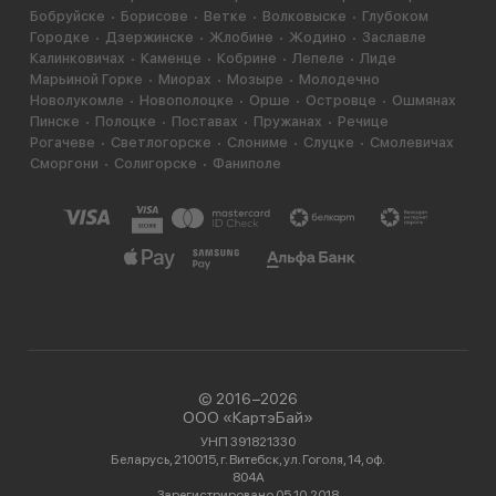
Бобруйске
Борисове
Ветке
Волковыске
Глубоком
Городке
Дзержинске
Жлобине
Жодино
Заславле
Калинковичах
Каменце
Кобрине
Лепеле
Лиде
Марьиной Горке
Миорах
Мозыре
Молодечно
Новолукомле
Новополоцке
Орше
Островце
Ошмянах
Пинске
Полоцке
Поставах
Пружанах
Речице
Рогачеве
Светлогорске
Слониме
Слуцке
Смолевичах
Сморгони
Солигорске
Фаниполе
© 2016−2026
ООО «КартэБай»
УНП 391821330
Беларусь, 210015, г. Витебск, ул. Гоголя, 14, оф.
804А
Зарегистрировано 05.10.2018