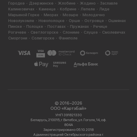
Городке
Дзержинске
Жлобине
Жодино
Заславле
Калинковичах
Каменце
Кобрине
Лепеле
Лиде
Марьиной Горке
Миорах
Мозыре
Молодечно
Новолукомле
Новополоцке
Орше
Островце
Ошмянах
Пинске
Полоцке
Поставах
Пружанах
Речице
Рогачеве
Светлогорске
Слониме
Слуцке
Смолевичах
Сморгони
Солигорске
Фаниполе
© 2016−2026
ООО «КартэБай»
УНП 391821330
Беларусь, 210015, г. Витебск, ул. Гоголя, 14, оф.
804А
Зарегистрировано 05.10.2018
Администрацией Октябрьского района г.