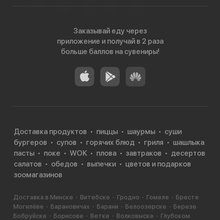
Заказывай еду через
приложение и получай в 2 раза
больше баллов на сувениры!
Доставка продуктов
пиццы
шаурмы
суши
бургеров
супов
горячих блюд
гриля
шашлыка
пасты
поке
WOK
плова
завтраков
десертов
салатов
обедов
выпечки
цветов и подарков
зоомагазинов
Доставка в Минске
Витебске
Гродно
Гомеле
Бресте
Могилёве
Барановичах
Барани
Белоозерске
Березе
Бобруйске
Борисове
Ветке
Волковыске
Глубоком