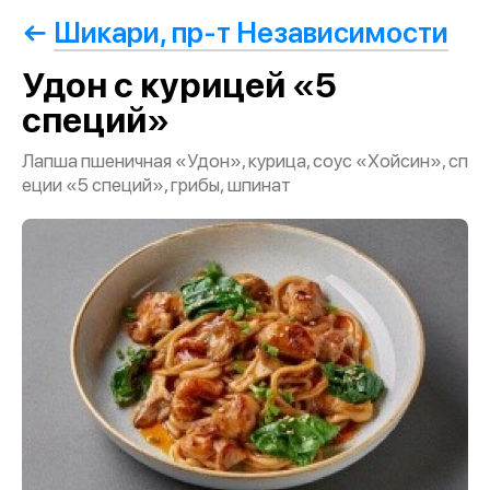
Шикари, пр-т Независимости
Удон с курицей «5
специй»
Лапша пшеничная «Удон», курица, соус «Хойсин», сп
еции «5 специй», грибы, шпинат