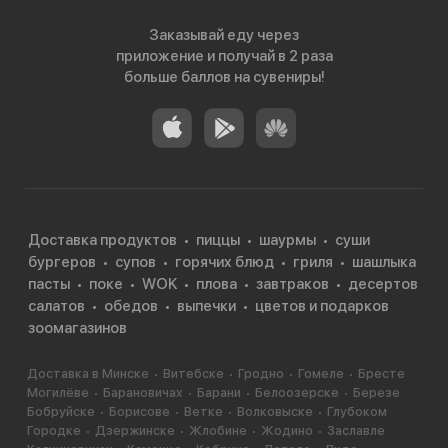
Заказывай еду через
приложение и получай в 2 раза
больше баллов на сувениры!
Доставка продуктов
пиццы
шаурмы
суши
бургеров
супов
горячих блюд
гриля
шашлыка
пасты
поке
WOK
плова
завтраков
десертов
салатов
обедов
выпечки
цветов и подарков
зоомагазинов
Доставка в Минске
Витебске
Гродно
Гомеле
Бресте
Могилёве
Барановичах
Барани
Белоозерске
Березе
Бобруйске
Борисове
Ветке
Волковыске
Глубоком
Городке
Дзержинске
Жлобине
Жодино
Заславле