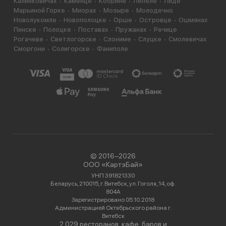
Калинковичах
Каменце
Кобрине
Лепеле
Лиде
Марьиной Горке
Миорах
Мозыре
Молодечно
Новолукомле
Новополоцке
Орше
Островце
Ошмянах
Пинске
Полоцке
Поставах
Пружанах
Речице
Рогачеве
Светлогорске
Слониме
Слуцке
Смолевичах
Сморгони
Солигорске
Фаниполе
© 2016−2026
ООО «КартэБай»
УНП 391821330
Беларусь, 210015, г. Витебск, ул. Гоголя, 14, оф.
804А
Зарегистрировано 05.10.2018
Администрацией Октябрьского района г.
Витебск
2 029 ресторанов, кафе, баров и