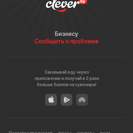
Бизнесу
Сообщить о проблеме
Заказывай еду через
приложение и получай в 2 раза
В Беларуси курицу тандури готовят чаще всего в
больше баллов на сувениры!
духовке или на гриле. А подавать это сочное мясо
можно с любым гарниром или салатом, а также
добавлять в начинку, например, в лепёшки.