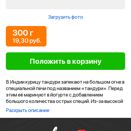
Загрузить фото
300 г
19,30 руб.
В Индии курицу тандури запекают на большом огне в
специальной печи под названием «тандури». Перед
этим её маринуют в йогурте с добавлением
большого количества острых специй. Из-за высокой
температуры и того, что курица полежала в
Раскрыть описание
маринаде, мясо готовится очень быстро — всего
12−15 минут — и приобретает насыщенный красный
цвет.