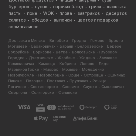
Доставка продуктов
пиццы
шаурмы
суши
бургеров
супов
горячих блюд
гриля
шашлыка
пасты
поке
WOK
плова
завтраков
десертов
салатов
обедов
выпечки
цветов и подарков
зоомагазинов
Доставка в Минске
Витебске
Гродно
Гомеле
Бресте
Могилёве
Барановичах
Барани
Белоозерске
Березе
Бобруйске
Борисове
Ветке
Волковыске
Глубоком
Городке
Дзержинске
Жлобине
Жодино
Заславле
Калинковичах
Каменце
Кобрине
Лепеле
Лиде
Марьиной Горке
Миорах
Мозыре
Молодечно
Новолукомле
Новополоцке
Орше
Островце
Ошмянах
Пинске
Полоцке
Поставах
Пружанах
Речице
Рогачеве
Светлогорске
Слониме
Слуцке
Смолевичах
Сморгони
Солигорске
Фаниполе