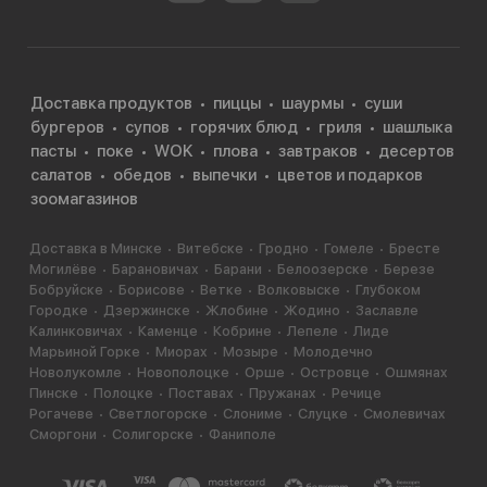
Доставка продуктов
пиццы
шаурмы
суши
бургеров
супов
горячих блюд
гриля
шашлыка
пасты
поке
WOK
плова
завтраков
десертов
салатов
обедов
выпечки
цветов и подарков
зоомагазинов
Доставка в Минске
Витебске
Гродно
Гомеле
Бресте
Могилёве
Барановичах
Барани
Белоозерске
Березе
Бобруйске
Борисове
Ветке
Волковыске
Глубоком
Городке
Дзержинске
Жлобине
Жодино
Заславле
Калинковичах
Каменце
Кобрине
Лепеле
Лиде
Марьиной Горке
Миорах
Мозыре
Молодечно
Новолукомле
Новополоцке
Орше
Островце
Ошмянах
Пинске
Полоцке
Поставах
Пружанах
Речице
Рогачеве
Светлогорске
Слониме
Слуцке
Смолевичах
Сморгони
Солигорске
Фаниполе