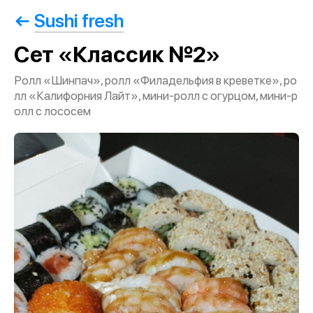
Sushi fresh
Сет «Классик №2»
Ролл «Шинпач», ролл «Филадельфия в креветке», ро
лл «Калифорния Лайт», мини-ролл с огурцом, мини-р
олл с лососем