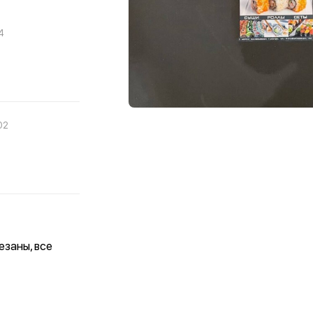
4
02
езаны, все