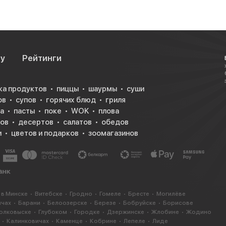
су
Рейтинги
ка продуктов
пиццы
шаурмы
суши
ов
супов
горячих блюд
гриля
а
пасты
поке
WOK
плова
ков
десертов
салатов
обедов
и
цветов и подарков
зоомагазинов
 в Минске
Витебске
Гродно
Гомеле
Бресте
Могилёве
ичах
Барани
Белоозерске
Березе
Бобруйске
Борисове
олковыске
Глубоком
Городке
Дзержинске
Жлобине
Жодино
Калинковичах
Каменце
Кобрине
Лепеле
Лиде