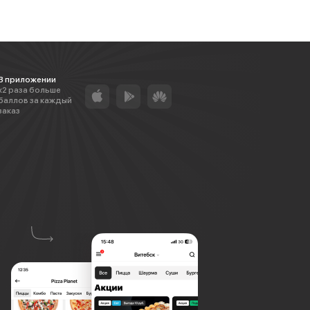
В приложении
х2 раза больше
баллов за каждый
заказ