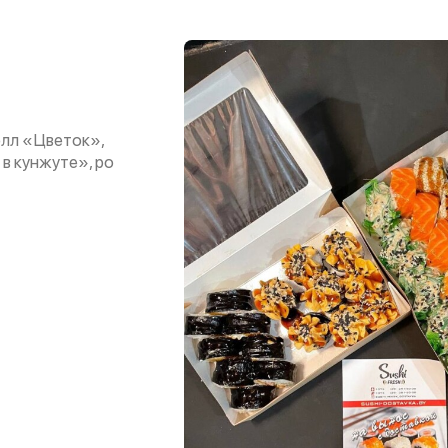
олл «Цветок»,
 в кунжуте», ро