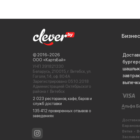
Бизне
Достав
© 2016−2026
ООО «КартэБай»
бургер
УНП 391821330
шашлык
Беларусь, 210015, г. Витебск, ул.
завтра
Гоголя, 14, оф. 804А
Зарегистрировано 05.10.2018
выпечк
Администрацией Октябрьского
района г. Витебск
2 023 ресторанов, кафе, баров и
служб доставки
135 412 проверенных отзывов о
заведениях
Доставка
Баранов
Ветке
В
Заславле