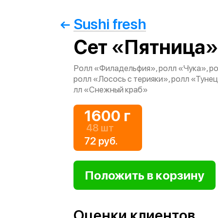
Sushi fresh
Сет «Пятница»
Ролл «Филадельфия», ролл «Чука», р
ролл «Лосось с терияки», ролл «Тунец
лл «Снежный краб»
1600 г
48 шт
72 руб.
Оценки клиентов