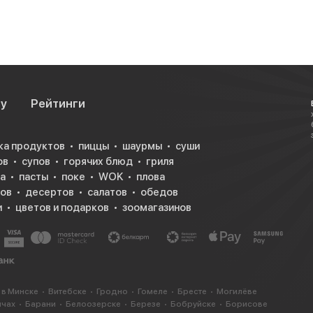
су
Рейтинги
ка продуктов
пиццы
шаурмы
суши
ов
супов
горячих блюд
гриля
а
пасты
поке
WOK
плова
ков
десертов
салатов
обедов
и
цветов и подарков
зоомагазинов
 в Минске
Витебске
Гродно
Гомеле
Бресте
Могилёве
ичах
Барани
Белоозерске
Березе
Бобруйске
Борисове