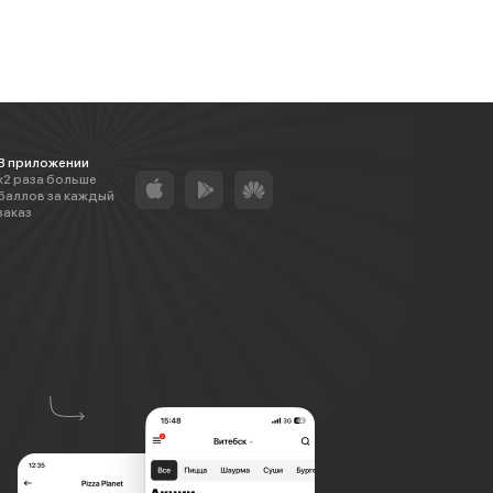
В приложении
х2 раза больше
баллов за каждый
заказ