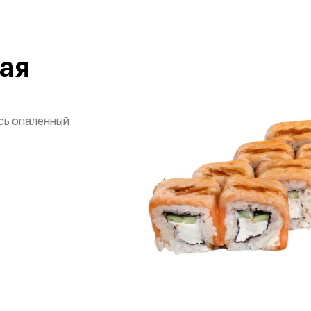
ая
ось опаленный