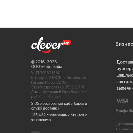
Бизне
Достав
© 2016−2026
ООО «КартэБай»
бургер
УНП 391821330
шашлык
Беларусь, 210015, г. Витебск, ул.
завтра
Гоголя, 14, оф. 804А
Зарегистрировано 05.10.2018
выпечк
Администрацией Октябрьского
района г. Витебск
2 025 ресторанов, кафе, баров и
служб доставки
135 432 проверенных отзывов о
заведениях
Доставка
Баранов