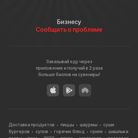
Бизнесу
Сообщить о проблеме
Свежий салат чука очень просто отличить от
Заказывай еду через
старого и безвкусного. Водоросли должны быть
приложение и получай в 2 раза
яркими, зелёными, мягкими и с приятным морским
больше баллов на сувениры!
ароматом. Если же у вас на тарелке бесцветные
«ленточки» — верный признак старья и плохого
качества. Бегите оттуда :)
Салат чука — это полезный и сытный продукт,
диетическая и низкокалорийная пища. В его составе
практически отсутствует жир, тем не менее, салат
Доставка продуктов
пиццы
шаурмы
суши
отлично утоляет чувство голода. Он содержит
бургеров
супов
горячих блюд
гриля
шашлыка
растительную клетчатку и белок, омега-3, витамины