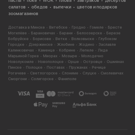
пасты
поке
WOK
плова
завтраков
десертов
А, В, С, К, РР, железо, кальций, калий и ещё массу
салатов
обедов
выпечки
цветов и подарков
полезных веществ.
зоомагазинов
Кстати, в Японии водоросли чука считаются мощным
афродизиаком. Местные жители утверждают, что
Доставка в Минске
Витебске
Гродно
Гомеле
Бресте
Могилёве
Барановичах
Барани
Белоозерске
Березе
если кушать салат каждый день, то очень скоро
Бобруйске
Борисове
Ветке
Волковыске
Глубоком
можно увидеть положительные изменения в своей
Городке
Дзержинске
Жлобине
Жодино
Заславле
жизни. Касается мужчин.
Калинковичах
Каменце
Кобрине
Лепеле
Лиде
Марьиной Горке
Миорах
Мозыре
Молодечно
Новолукомле
Новополоцке
Орше
Островце
Ошмянах
Пинске
Полоцке
Поставах
Пружанах
Речице
Рогачеве
Светлогорске
Слониме
Слуцке
Смолевичах
Сморгони
Солигорске
Фаниполе