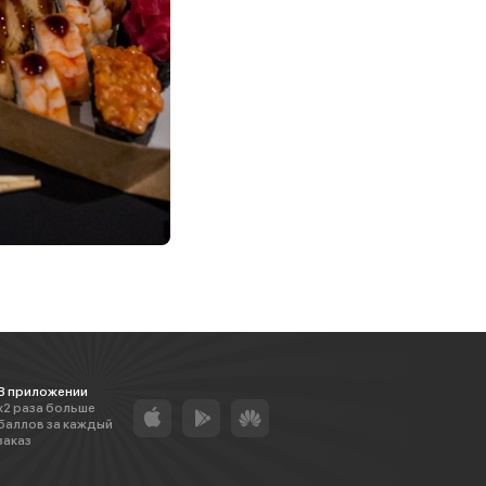
В приложении
х2 раза больше
баллов за каждый
заказ