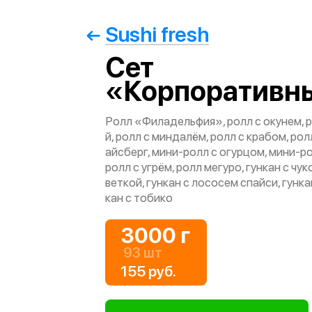
Sushi fresh
Сет
«Корпоративн
Ролл «Филадельфия», ролл с окунем, р
й, ролл с миндалём, ролл с крабом, рол
айсберг, мини-ролл с огурцом, мини-ро
ролл с угрём, ролл мегуро, гункан с чуко
веткой, гункан с лососем спайси, гунка
кан с тобико
3000 г
93 шт
155 руб.