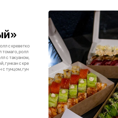
ый»
олл с креветко
л томаго, ролл
лл с такуаном,
й, гункан с кре
н с тунцом, гун