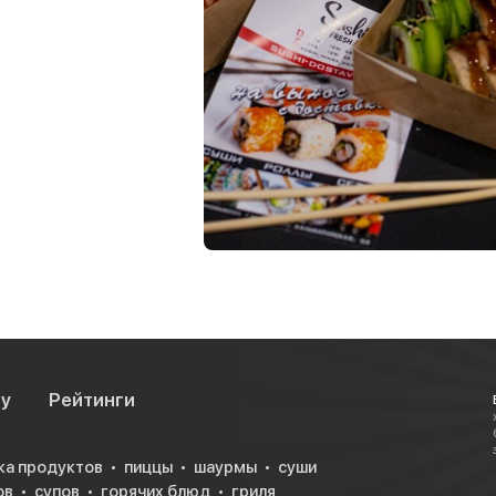
су
Рейтинги
ка продуктов
пиццы
шаурмы
суши
ов
супов
горячих блюд
гриля