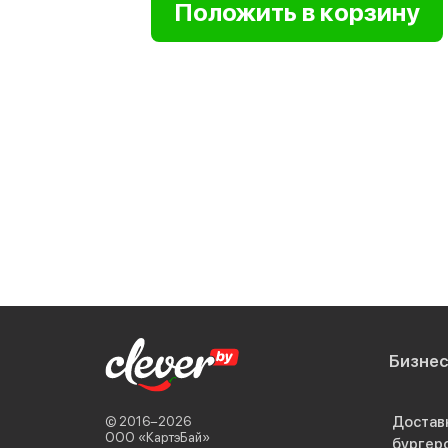
Бизне
Достав
© 2016−2026
ООО «КартэБай»
бургер