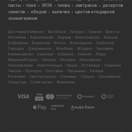
пасты
поке
WOK
плова
завтраков
десертов
салатов
обедов
выпечки
цветов и подарков
зоомагазинов
Доставка в Минске
Витебске
Гродно
Гомеле
Бресте
Могилёве
Барановичах
Барани
Белоозерске
Березе
Бобруйске
Борисове
Ветке
Волковыске
Глубоком
Городке
Дзержинске
Жлобине
Жодино
Заславле
Калинковичах
Каменце
Кобрине
Лепеле
Лиде
Марьиной Горке
Миорах
Мозыре
Молодечно
Новолукомле
Новополоцке
Орше
Островце
Ошмянах
Пинске
Полоцке
Поставах
Пружанах
Речице
Рогачеве
Светлогорске
Слониме
Слуцке
Смолевичах
Сморгони
Солигорске
Фаниполе