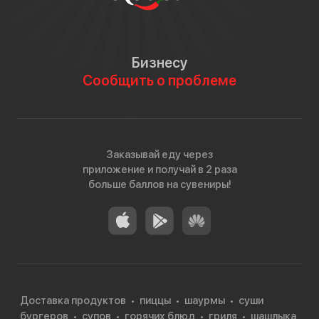
Бизнесу
Сообщить о проблеме
Заказывай еду через
приложение и получай в 2 раза
больше баллов на сувениры!
Доставка продуктов
пиццы
шаурмы
суши
бургеров
супов
горячих блюд
гриля
шашлыка