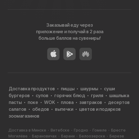
Заказывай еду через
приложение и получай в 2 раза
больше баллов на сувениры!
Доставка продуктов
пиццы
шаурмы
суши
бургеров
супов
горячих блюд
гриля
шашлыка
пасты
поке
WOK
плова
завтраков
десертов
салатов
обедов
выпечки
цветов и подарков
зоомагазинов
Доставка в Минске
Витебске
Гродно
Гомеле
Бресте
Могилёве
Барановичах
Барани
Белоозерске
Березе