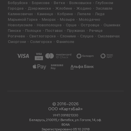
Бобруйске
Борисове
Ветке
Волковыске
Глубоком
Городке
Дзержинске
Жлобине
Жодино
Заславле
Калинковичах
Каменце
Кобрине
Лепеле
Лиде
Марьиной Горке
Миорах
Мозыре
Молодечно
Новолукомле
Новополоцке
Орше
Островце
Ошмянах
Пинске
Полоцке
Поставах
Пружанах
Речице
Рогачеве
Светлогорске
Слониме
Слуцке
Смолевичах
Сморгони
Солигорске
Фаниполе
© 2016−2026
ООО «КартэБай»
УНП 391821330
Беларусь, 210015, г. Витебск, ул. Гоголя, 14, оф.
804А
Зарегистрировано 05.10.2018