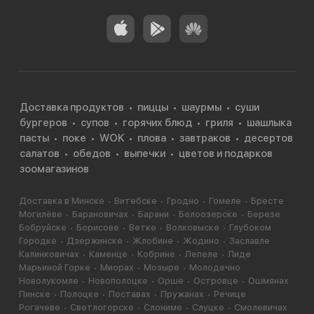
Доставка продуктов
пиццы
шаурмы
суши
бургеров
супов
горячих блюд
гриля
шашлыка
пасты
поке
WOK
плова
завтраков
десертов
салатов
обедов
выпечки
цветов и подарков
зоомагазинов
Доставка в Минске
Витебске
Гродно
Гомеле
Бресте
Могилёве
Барановичах
Барани
Белоозерске
Березе
Бобруйске
Борисове
Ветке
Волковыске
Глубоком
Городке
Дзержинске
Жлобине
Жодино
Заславле
Калинковичах
Каменце
Кобрине
Лепеле
Лиде
Марьиной Горке
Миорах
Мозыре
Молодечно
Новолукомле
Новополоцке
Орше
Островце
Ошмянах
Пинске
Полоцке
Поставах
Пружанах
Речице
Рогачеве
Светлогорске
Слониме
Слуцке
Смолевичах