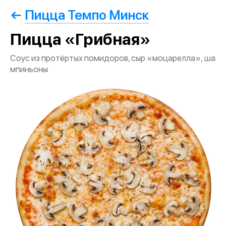
Пицца Темпо Минск
Пицца «Грибная»
Соус из протёртых помидоров, сыр «моцарелла», ша
мпиньоны