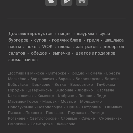
Доставка продуктов
пиццы
шаурмы
суши
бургеров
супов
горячих блюд
гриля
шашлыка
пасты
поке
WOK
плова
завтраков
десертов
салатов
обедов
выпечки
цветов и подарков
зоомагазинов
Доставка в Минске
Витебске
Гродно
Гомеле
Бресте
Могилёве
Барановичах
Барани
Белоозерске
Березе
Бобруйске
Борисове
Ветке
Волковыске
Глубоком
Городке
Дзержинске
Жлобине
Жодино
Заславле
Калинковичах
Каменце
Кобрине
Лепеле
Лиде
Марьиной Горке
Миорах
Мозыре
Молодечно
Новолукомле
Новополоцке
Орше
Островце
Ошмянах
Пинске
Полоцке
Поставах
Пружанах
Речице
Рогачеве
Светлогорске
Слониме
Слуцке
Смолевичах
Сморгони
Солигорске
Фаниполе