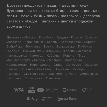
Доставка продуктов
пиццы
шаурмы
суши
бургеров
супов
горячих блюд
гриля
шашлыка
пасты
поке
WOK
плова
завтраков
десертов
салатов
обедов
выпечки
цветов и подарков
зоомагазинов
Доставка в Минске
Витебске
Гродно
Гомеле
Бресте
Могилёве
Барановичах
Барани
Белоозерске
Березе
Бобруйске
Борисове
Ветке
Волковыске
Глубоком
Городке
Дзержинске
Жлобине
Жодино
Заславле
Калинковичах
Каменце
Кобрине
Лепеле
Лиде
Марьиной Горке
Миорах
Мозыре
Молодечно
Новолукомле
Новополоцке
Орше
Островце
Ошмянах
Пинске
Полоцке
Поставах
Пружанах
Речице
Рогачеве
Светлогорске
Слониме
Слуцке
Смолевичах
Сморгони
Солигорске
Фаниполе