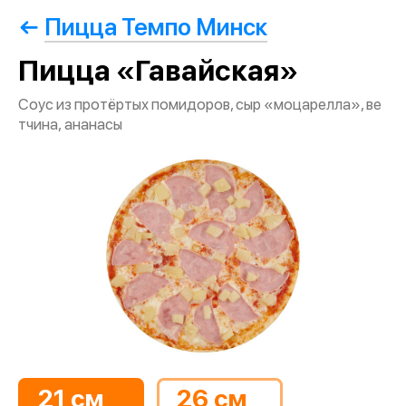
Пицца Темпо Минск
Пицца «Гавайская»
Соус из протёртых помидоров, сыр «моцарелла», ве
тчина, ананасы
21 см
26 см