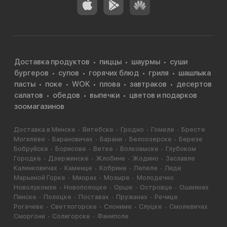
Доставка продуктов
пиццы
шаурмы
суши
бургеров
супов
горячих блюд
гриля
шашлыка
пасты
поке
WOK
плова
завтраков
десертов
салатов
обедов
выпечки
цветов и подарков
зоомагазинов
Доставка в Минске
Витебске
Гродно
Гомеле
Бресте
Могилёве
Барановичах
Барани
Белоозерске
Березе
Бобруйске
Борисове
Ветке
Волковыске
Глубоком
Городке
Дзержинске
Жлобине
Жодино
Заславле
Калинковичах
Каменце
Кобрине
Лепеле
Лиде
Марьиной Горке
Миорах
Мозыре
Молодечно
Новолукомле
Новополоцке
Орше
Островце
Ошмянах
Пинске
Полоцке
Поставах
Пружанах
Речице
Рогачеве
Светлогорске
Слониме
Слуцке
Смолевичах
Сморгони
Солигорске
Фаниполе