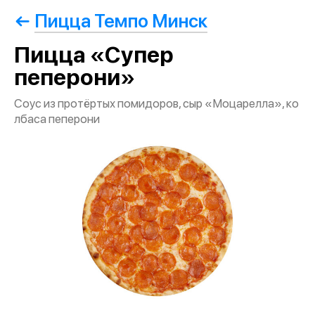
Пицца Темпо Минск
Пицца «Супер
пеперони»
Соус из протёртых помидоров, сыр «Моцарелла», ко
лбаса пеперони