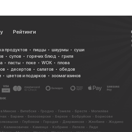
су
Рейтинги
ка продуктов
пиццы
шаурмы
суши
ов
супов
горячих блюд
гриля
а
пасты
поке
WOK
плова
ков
десертов
салатов
обедов
и
цветов и подарков
зоомагазинов
 в Минске
Витебске
Гродно
Гомеле
Бресте
Могилёве
ичах
Барани
Белоозерске
Березе
Бобруйске
Борисове
олковыске
Глубоком
Городке
Дзержинске
Жлобине
Жодино
Калинковичах
Каменце
Кобрине
Лепеле
Лиде