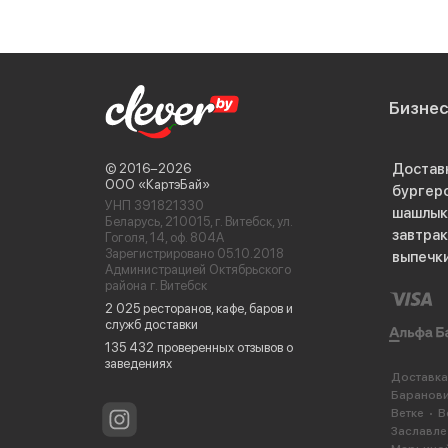
Бизне
Достав
© 2016−2026
ООО «КартэБай»
бургер
УНП 391821330
шашлык
Беларусь, 210015, г. Витебск, ул.
завтра
Гоголя, 14, оф. 804А
Зарегистрировано 05.10.2018
выпечк
Администрацией Октябрьского
района г. Витебск
2 025 ресторанов, кафе, баров и
служб доставки
135 432 проверенных отзывов о
заведениях
Доставка
Баранов
Ветке
В
Заславле