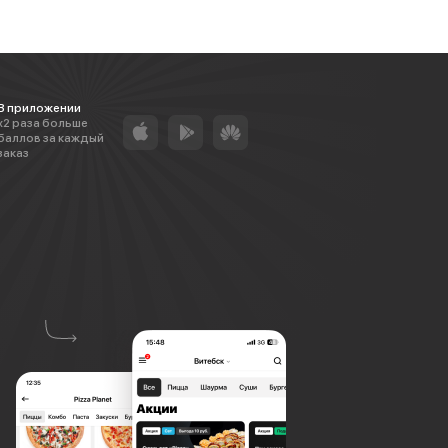
В приложении
х2 раза больше
баллов за каждый
заказ