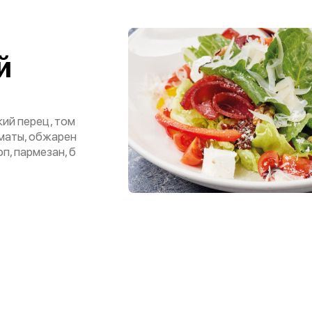
й
кий перец, том
оматы, обжарен
п, пармезан, б