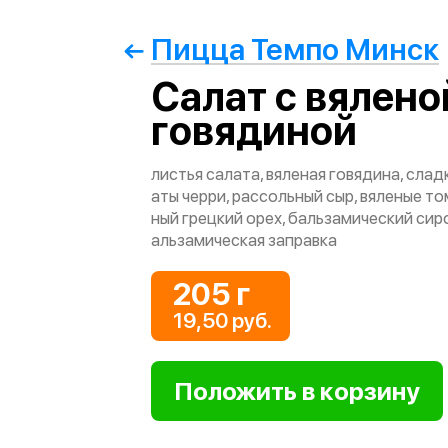
Пицца Темпо Минск
Салат с вялено
говядиной
листья салата, вяленая говядина, слад
аты черри, рассольный сыр, вяленые т
ный грецкий орех, бальзамический сиро
альзамическая заправка
205 г
19,50 руб.