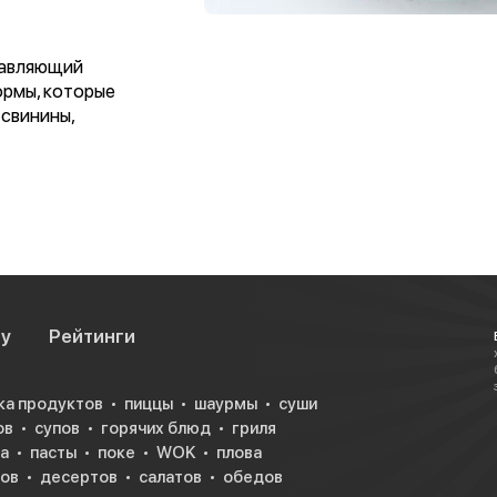
тавляющий
ормы, которые
 свинины,
су
Рейтинги
ка продуктов
пиццы
шаурмы
суши
ов
супов
горячих блюд
гриля
а
пасты
поке
WOK
плова
ков
десертов
салатов
обедов