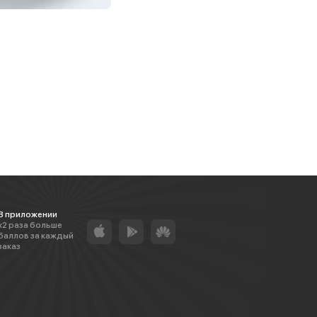
В приложении
х2 раза больше
баллов за каждый
заказ