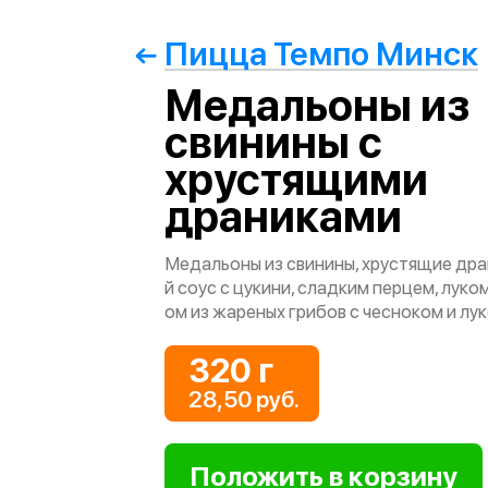
Пицца Темпо Минск
Медальоны из
свинины с
хрустящими
драниками
Медальоны из свинины, хрустящие дра
й соус с цукини, сладким перцем, луко
ом из жареных грибов с чесноком и лу
320 г
28,50 руб.