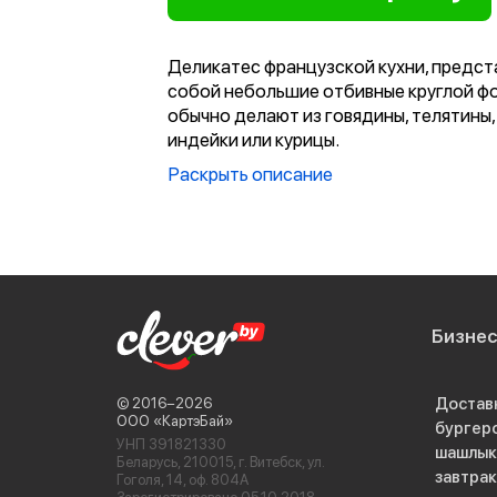
Деликатес французской кухни, предс
собой небольшие отбивные круглой ф
обычно делают из говядины, телятины,
индейки или курицы.
Раскрыть описание
Бизне
Достав
© 2016−2026
ООО «КартэБай»
бургер
УНП 391821330
шашлык
Беларусь, 210015, г. Витебск, ул.
завтра
Гоголя, 14, оф. 804А