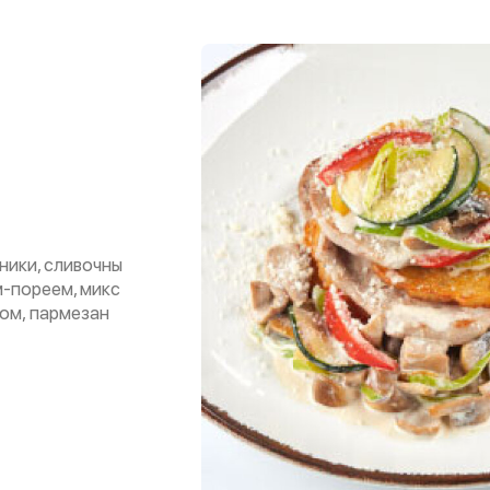
ники, сливочны
м-пореем, микс
ком, пармезан