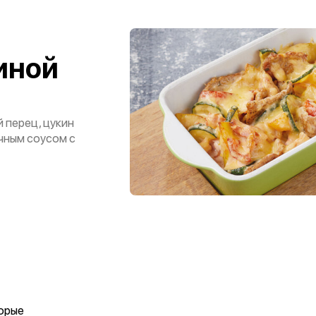
иной
 перец, цукин
очным соусом с
торые