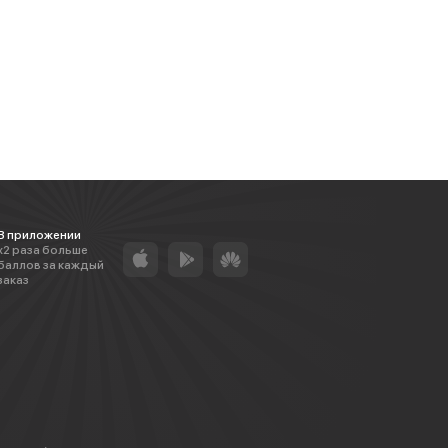
В приложении
х2 раза больше
баллов за каждый
заказ