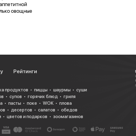
 аппетитной
олько овощные
су
Рейтинги
ка продуктов
пиццы
шаурмы
суши
ов
супов
горячих блюд
гриля
а
пасты
поке
WOK
плова
юдо —
ков
десертов
салатов
обедов
глазами. Ну
и
цветов и подарков
зоомагазинов
 французы!
й, курицы или
пекания,