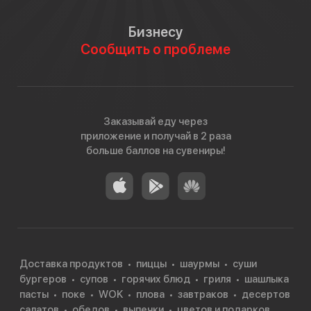
Бизнесу
Сообщить о проблеме
Заказывай еду через
приложение и получай в 2 раза
больше баллов на сувениры!
Доставка продуктов
пиццы
шаурмы
суши
бургеров
супов
горячих блюд
гриля
шашлыка
пасты
поке
WOK
плова
завтраков
десертов
салатов
обедов
выпечки
цветов и подарков