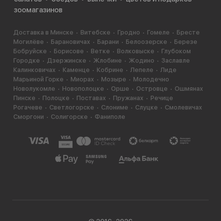
зоомагазинов
Доставка в Минске
Витебске
Гродно
Гомеле
Бресте
Могилёве
Барановичах
Барани
Белоозерске
Березе
Бобруйске
Борисове
Ветке
Волковыске
Глубоком
Городке
Дзержинске
Жлобине
Жодино
Заславле
Калинковичах
Каменце
Кобрине
Лепеле
Лиде
Марьиной Горке
Миорах
Мозыре
Молодечно
Новолукомле
Новополоцке
Орше
Островце
Ошмянах
Пинске
Полоцке
Поставах
Пружанах
Речице
Рогачеве
Светлогорске
Слониме
Слуцке
Смолевичах
Сморгони
Солигорске
Фаниполе