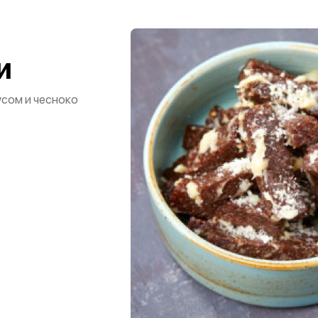
и
сом и чесноко