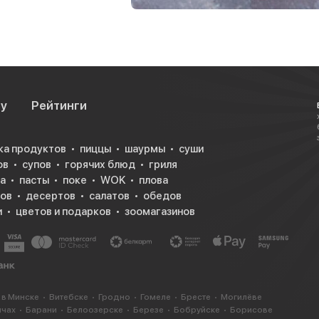
су
Рейтинги
ка продуктов
пиццы
шаурмы
суши
ов
супов
горячих блюд
гриля
а
пасты
поке
WOK
плова
ков
десертов
салатов
обедов
и
цветов и подарков
зоомагазинов
 в Минске
Витебске
Гродно
Гомеле
Бресте
Могилёве
ичах
Барани
Белоозерске
Березе
Бобруйске
Борисове