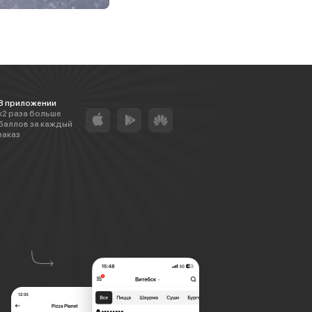
В приложении
х2 раза больше
баллов за каждый
заказ