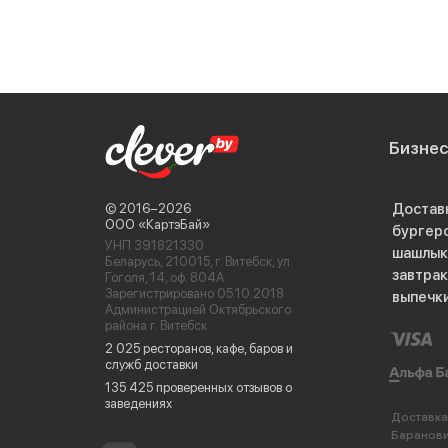
Бизне
Достав
© 2016−2026
ООО «КартэБай»
бургер
УНП 391821330
шашлык
Беларусь, 210015, г. Витебск, ул.
завтра
Гоголя, 14, оф. 804А
Зарегистрировано 05.10.2018
выпечк
Администрацией Октябрьского
района г. Витебск
2 025 ресторанов, кафе, баров и
служб доставки
135 425 проверенных отзывов о
заведениях
Доставка
Баранов