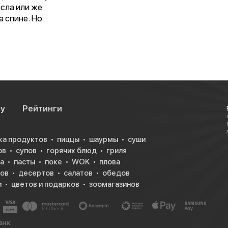
сла или же
а спине. Но
нная с одним
мателем по
ито.
су
Рейтинги
ка продуктов
пиццы
шаурмы
суши
ов
супов
горячих блюд
гриля
а
пасты
поке
WOK
плова
ков
десертов
салатов
обедов
и
цветов и подарков
зоомагазинов
волюции (1910-
на жизнь
 говоря, он