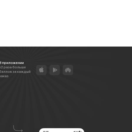
В приложении
х2 раза больше
баллов за каждый
заказ