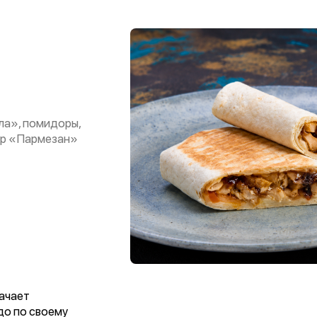
ла», помидоры,
ыр «Пармезан»
ачает
до по своему