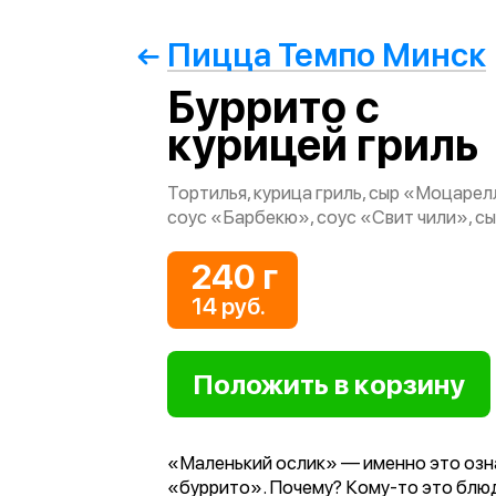
Пицца Темпо Минск
Буррито с
курицей гриль
Тортилья, курица гриль, сыр «Моцарел
соус «Барбекю», соус «Свит чили», с
240 г
14 руб.
«Маленький ослик» — именно это озн
«буррито». Почему? Кому-то это блю