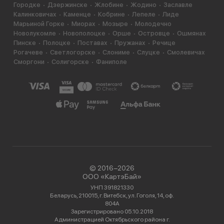
Городке
Дзержинске
Жлобине
Жодино
Заславле
Калинковичах
Каменце
Кобрине
Лепеле
Лиде
Марьиной Горке
Миорах
Мозыре
Молодечно
Новолукомле
Новополоцке
Орше
Островце
Ошмянах
Пинске
Полоцке
Поставах
Пружанах
Речице
Рогачеве
Светлогорске
Слониме
Слуцке
Смолевичах
Сморгони
Солигорске
Фаниполе
© 2016−2026
ООО «КартэБай»
УНП 391821330
Беларусь, 210015, г. Витебск, ул. Гоголя, 14, оф.
804А
Зарегистрировано 05.10.2018
Администрацией Октябрьского района г.