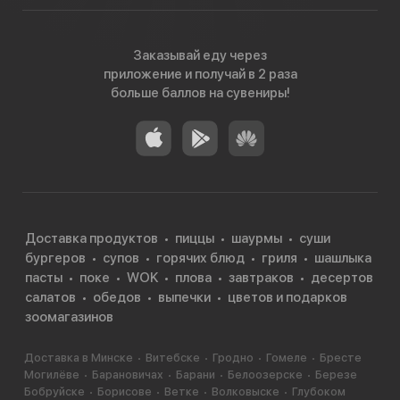
Заказывай еду через
приложение и получай в 2 раза
больше баллов на сувениры!
Доставка продуктов
пиццы
шаурмы
суши
бургеров
супов
горячих блюд
гриля
шашлыка
пасты
поке
WOK
плова
завтраков
десертов
салатов
обедов
выпечки
цветов и подарков
зоомагазинов
Доставка в Минске
Витебске
Гродно
Гомеле
Бресте
Могилёве
Барановичах
Барани
Белоозерске
Березе
Бобруйске
Борисове
Ветке
Волковыске
Глубоком