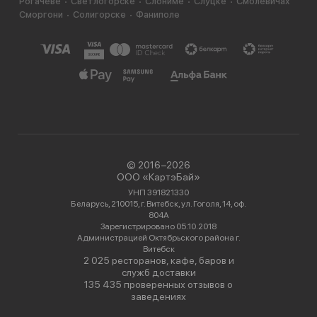
Рогачеве
Светлогорске
Слониме
Слуцке
Смолевичах
Сморгони
Солигорске
Фаниполе
© 2016−2026
ООО «КартэБай»
УНП 391821330
Беларусь, 210015, г. Витебск, ул. Гоголя, 14, оф.
804А
Зарегистрировано 05.10.2018
Администрацией Октябрьского района г.
Витебск
2 025 ресторанов, кафе, баров и
служб доставки
135 435 проверенных отзывов о
заведениях