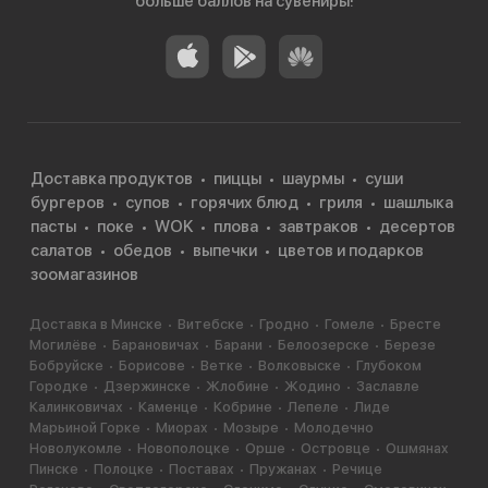
больше баллов на сувениры!
Доставка продуктов
пиццы
шаурмы
суши
бургеров
супов
горячих блюд
гриля
шашлыка
пасты
поке
WOK
плова
завтраков
десертов
салатов
обедов
выпечки
цветов и подарков
зоомагазинов
Доставка в Минске
Витебске
Гродно
Гомеле
Бресте
Могилёве
Барановичах
Барани
Белоозерске
Березе
Бобруйске
Борисове
Ветке
Волковыске
Глубоком
Городке
Дзержинске
Жлобине
Жодино
Заславле
Калинковичах
Каменце
Кобрине
Лепеле
Лиде
Марьиной Горке
Миорах
Мозыре
Молодечно
Новолукомле
Новополоцке
Орше
Островце
Ошмянах
Пинске
Полоцке
Поставах
Пружанах
Речице