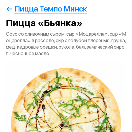
Пицца Темпо Минск
Пицца «Бьянка»
Соус со сливочным сыром, сыр «Моцарелла», сыр «М
оцарелла» в рассоле, сыр с голубой плесенью, груша,
мёд, кедровые орешки, рукола, бальзамический сиро
п, чесночное масло