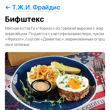
Т.Ж.И. Фрайдис
Бифштекс
Мясная котлета «Чоризо» из говяжей вырезки с жар
еным яйцом. Подается с картофельными пюре, луком
«Фриззл», соусом «Демиглас», маринованным огурц
ом и зеленью