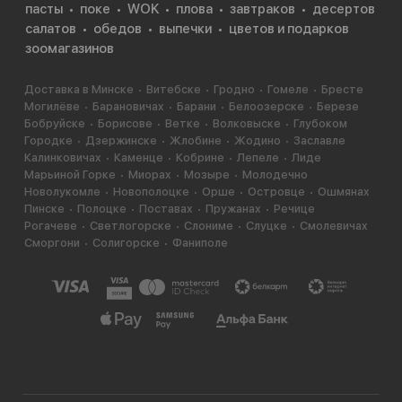
пасты
поке
WOK
плова
завтраков
десертов
салатов
обедов
выпечки
цветов и подарков
зоомагазинов
Доставка в Минске
Витебске
Гродно
Гомеле
Бресте
Могилёве
Барановичах
Барани
Белоозерске
Березе
Бобруйске
Борисове
Ветке
Волковыске
Глубоком
Городке
Дзержинске
Жлобине
Жодино
Заславле
Калинковичах
Каменце
Кобрине
Лепеле
Лиде
Марьиной Горке
Миорах
Мозыре
Молодечно
Новолукомле
Новополоцке
Орше
Островце
Ошмянах
Пинске
Полоцке
Поставах
Пружанах
Речице
Рогачеве
Светлогорске
Слониме
Слуцке
Смолевичах
Сморгони
Солигорске
Фаниполе