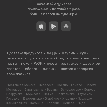
Заказывай еду через
приложение и получай в 2 раза
больше баллов на сувениры!
Доставка продуктов
пиццы
шаурмы
суши
бургеров
супов
горячих блюд
гриля
шашлыка
пасты
поке
WOK
плова
завтраков
десертов
салатов
обедов
выпечки
цветов и подарков
зоомагазинов
Доставка в Минске
Витебске
Гродно
Гомеле
Бресте
Могилёве
Барановичах
Барани
Белоозерске
Березе
Бобруйске
Борисове
Ветке
Волковыске
Глубоком
Городке
Дзержинске
Жлобине
Жодино
Заславле
Калинковичах
Каменце
Кобрине
Лепеле
Лиде