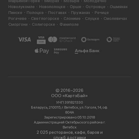
Марьиной Горке
Миорах
Мозыре
Молодечно
Новолукомле
Новополоцке
Орше
Островце
Ошмянах
Пинске
Полоцке
Поставах
Пружанах
Речице
Рогачеве
Светлогорске
Слониме
Слуцке
Смолевичах
Сморгони
Солигорске
Фаниполе
© 2016−2026
ООО «КартэБай»
УНП 391821330
Беларусь, 210015, г. Витебск, ул. Гоголя, 14, оф.
804А
Зарегистрировано 05.10.2018
Администрацией Октябрьского района г.
Витебск
2 025 ресторанов, кафе, баров и
служб доставки