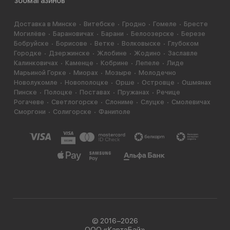
зоомагазинов
Доставка в Минске
Витебске
Гродно
Гомеле
Бресте
Могилёве
Барановичах
Барани
Белоозерске
Березе
Бобруйске
Борисове
Ветке
Волковыске
Глубоком
Городке
Дзержинске
Жлобине
Жодино
Заславле
Калинковичах
Каменце
Кобрине
Лепеле
Лиде
Марьиной Горке
Миорах
Мозыре
Молодечно
Новолукомле
Новополоцке
Орше
Островце
Ошмянах
Пинске
Полоцке
Поставах
Пружанах
Речице
Рогачеве
Светлогорске
Слониме
Слуцке
Смолевичах
Сморгони
Солигорске
Фаниполе
© 2016−2026
ООО «КартэБай»