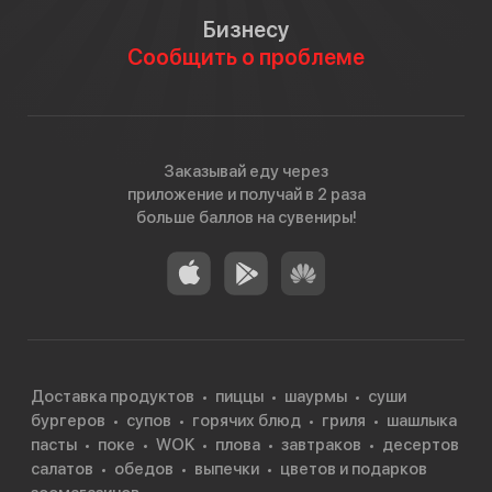
Бизнесу
Сообщить о проблеме
Заказывай еду через
приложение и получай в 2 раза
больше баллов на сувениры!
Доставка продуктов
пиццы
шаурмы
суши
бургеров
супов
горячих блюд
гриля
шашлыка
пасты
поке
WOK
плова
завтраков
десертов
салатов
обедов
выпечки
цветов и подарков