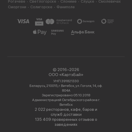
Рогачеве
Светлогорске
Слониме
Слуцке
Смолевичах
Сморгони
Солигорске
Фаниполе
© 2016−2026
ООО «КартэБай»
УНП 391821330
Беларусь, 210015, г. Витебск, ул. Гоголя, 14, оф.
804А
Зарегистрировано 05.10.2018
Администрацией Октябрьского района г.
Витебск
2 022 ресторанов, кафе, баров и
служб доставки
135 409 проверенных отзывов о
заведениях