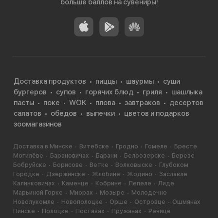
больше баллов на сувениры!
Доставка продуктов
пиццы
шаурмы
суши
бургеров
супов
горячих блюд
гриля
шашлыка
пасты
поке
WOK
плова
завтраков
десертов
салатов
обедов
выпечки
цветов и подарков
зоомагазинов
Доставка в Минске
Витебске
Гродно
Гомеле
Бресте
Могилёве
Барановичах
Барани
Белоозерске
Березе
Бобруйске
Борисове
Ветке
Волковыске
Глубоком
Городке
Дзержинске
Жлобине
Жодино
Заславле
Калинковичах
Каменце
Кобрине
Лепеле
Лиде
Марьиной Горке
Миорах
Мозыре
Молодечно
Новолукомле
Новополоцке
Орше
Островце
Ошмянах
Пинске
Полоцке
Поставах
Пружанах
Речице