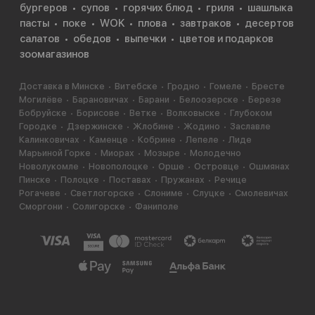
бургеров
супов
горячих блюд
гриля
шашлыка
пасты
поке
WOK
плова
завтраков
десертов
салатов
обедов
выпечки
цветов и подарков
зоомагазинов
Доставка в Минске
Витебске
Гродно
Гомеле
Бресте
Могилёве
Барановичах
Барани
Белоозерске
Березе
Бобруйске
Борисове
Ветке
Волковыске
Глубоком
Городке
Дзержинске
Жлобине
Жодино
Заславле
Калинковичах
Каменце
Кобрине
Лепеле
Лиде
Марьиной Горке
Миорах
Мозыре
Молодечно
Новолукомле
Новополоцке
Орше
Островце
Ошмянах
Пинске
Полоцке
Поставах
Пружанах
Речице
Рогачеве
Светлогорске
Слониме
Слуцке
Смолевичах
Сморгони
Солигорске
Фаниполе