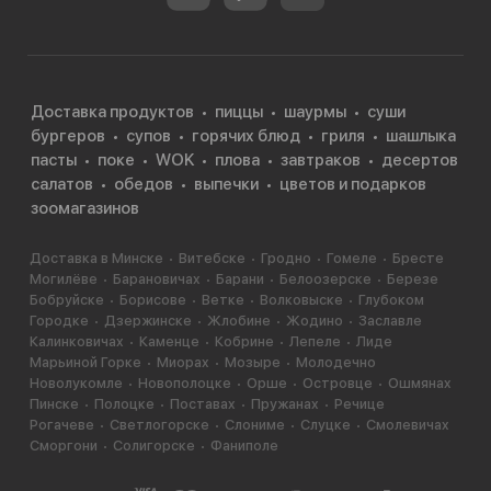
Доставка продуктов
пиццы
шаурмы
суши
бургеров
супов
горячих блюд
гриля
шашлыка
пасты
поке
WOK
плова
завтраков
десертов
салатов
обедов
выпечки
цветов и подарков
зоомагазинов
Доставка в Минске
Витебске
Гродно
Гомеле
Бресте
Могилёве
Барановичах
Барани
Белоозерске
Березе
Бобруйске
Борисове
Ветке
Волковыске
Глубоком
Городке
Дзержинске
Жлобине
Жодино
Заславле
Калинковичах
Каменце
Кобрине
Лепеле
Лиде
Марьиной Горке
Миорах
Мозыре
Молодечно
Новолукомле
Новополоцке
Орше
Островце
Ошмянах
Пинске
Полоцке
Поставах
Пружанах
Речице
Рогачеве
Светлогорске
Слониме
Слуцке
Смолевичах
Сморгони
Солигорске
Фаниполе