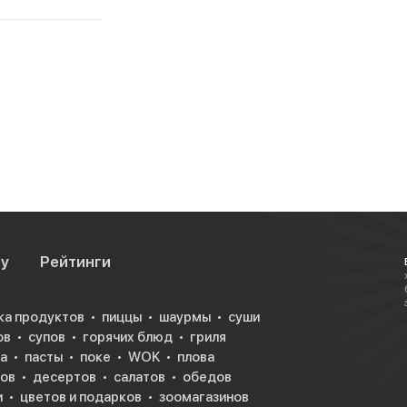
су
Рейтинги
ка продуктов
пиццы
шаурмы
суши
ов
супов
горячих блюд
гриля
а
пасты
поке
WOK
плова
ков
десертов
салатов
обедов
и
цветов и подарков
зоомагазинов