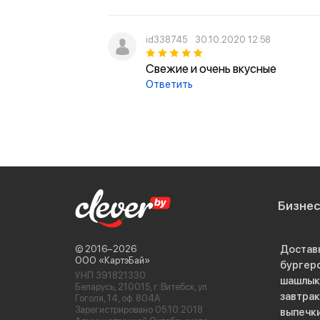
id338745
30.10.2020 12:58
Свежие и очень вкусные
Ответить
Бизне
Достав
© 2016−2026
ООО «КартэБай»
бургер
УНП 391821330
шашлык
Беларусь, 210015, г. Витебск, ул.
завтра
Гоголя, 14, оф. 804А
Зарегистрировано 05.10.2018
выпечк