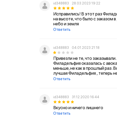
id348883
28.03.2023 19:22
Исправились! В этот раз Филад
на высоте, что было с заказом 
небо и земля
Ответить
id348883
04.01.2023 21:18
Привезли не те, что заказывали.
Филадельфия оказалась с авок
меньше, не как в прошлый раз. 
лучшая Филадельфия , теперь н
Ответить
id348883
31.12.2020 16:44
Вкусно и ничего лишнего
Ответить