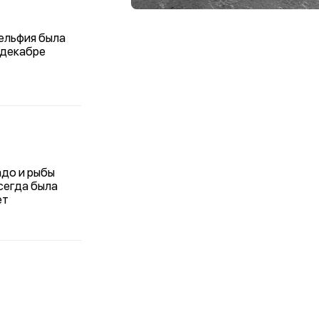
ельфия была
в декабре
адо и рыбы
Всегда была
ет