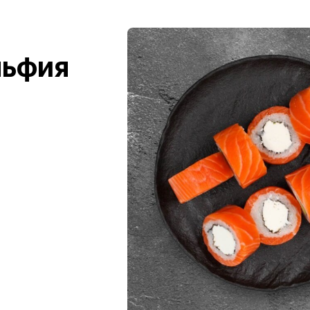
льфия