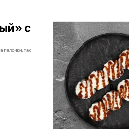
ый» с
е палочки, так