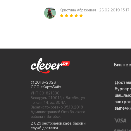
Кристина Абражевич
26.02.2019 15:17
Бизне
Достав
© 2016−2026
ООО «КартэБай»
бургер
УНП 391821330
шашлык
Беларусь, 210015, г. Витебск, ул.
завтра
Гоголя, 14, оф. 804А
Зарегистрировано 05.10.2018
выпечк
Администрацией Октябрьского
района г. Витебск
2 025 ресторанов, кафе, баров и
служб доставки