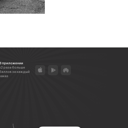
В приложении
х2 раза больше
баллов за каждый
заказ