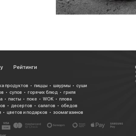
су
Рейтинги
ка продуктов
пиццы
шаурмы
суши
ов
супов
горячих блюд
гриля
а
пасты
поке
WOK
плова
ков
десертов
салатов
обедов
и
цветов и подарков
зоомагазинов