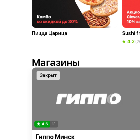
Пицца Царица
Sushi f
4.2
(2
Магазины
Закрыт
4.6
13
Гиппо Минск