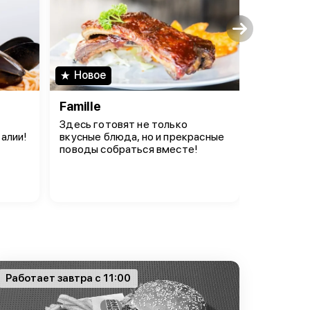
Новое
Новое
Famille
Пицца 
Здесь готовят не только
Корона мо
алии!
вкусные блюда, но и прекрасные
Царский 
поводы собраться вместе!
Работает завтра с 11:00