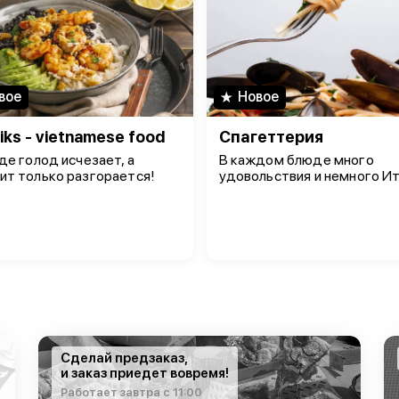
вое
Новое
iks - vietnamese food
Спагеттерия
где голод исчезает, а
В каждом блюде много
ит только разгорается!
удовольствия и немного Ит
Сделай предзаказ,
и заказ приедет вовремя!
Работает завтра с 11:00