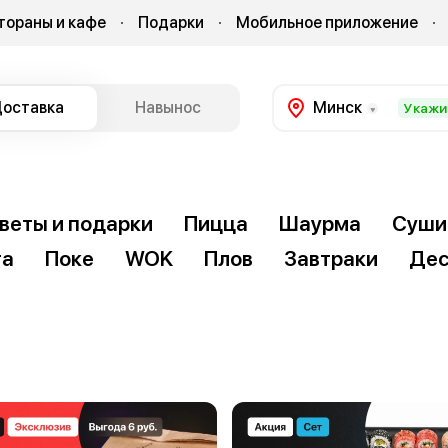
тораны и кафе
Подарки
Мобильное приложение
оставка
Навынос
Минск
Укажи
веты и подарки
Пицца
Шаурма
Суши
та
Поке
WOK
Плов
Завтраки
Дес