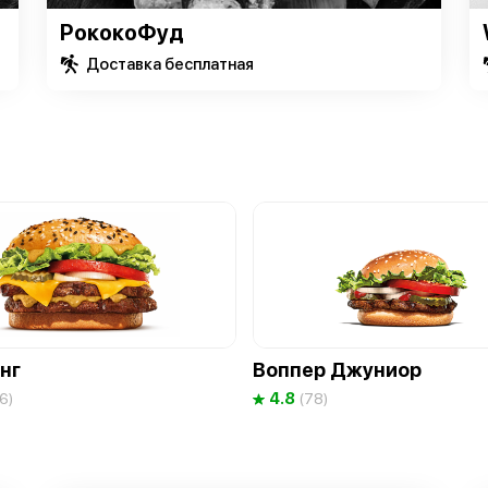
РококоФуд
Доставка бесплатная
нг
Воппер Джуниор
4.8
6)
(78)