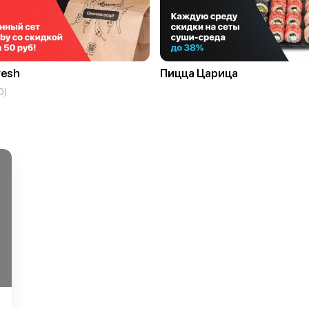
resh
Пицца Царица
0)