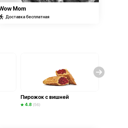
Wow Mom
Доставка бесплатная
Пирожок с вишней
Чикен «Т
4.8
4.9
(56)
(53)